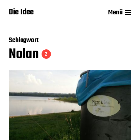
Die Idee
Menü
Schlagwort
Nolan
2