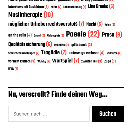
Line Breaks
(5)
Interviews mit Gesichtern
(3)
Kafka
(2)
Lebensberatung
(2)
Musiktherapie
(10)
möglicher Urheberrechtsverstoß
(7)
Nacht
(5)
Nolan
(2)
Poesie
(22)
Prosa
(8)
on the rails
(4)
Orwell
(2)
Philosophie
(2)
Qualitätssicherung
(6)
spätabends
(3)
Rebellion
(2)
Tragödie
(7)
unterwegs verfasst
(4)
Städtebeschimpfungen
(2)
verlaufen
(2)
Wortspiel
(7)
vorsicht kritisch
(3)
zweiter Teil
(3)
Züge
(3)
Watsky
(2)
ÖPNV
(2)
Na, verscrollt? Finde deinen Weg…
Suchen