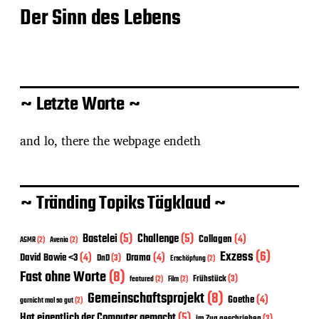
Der Sinn des Lebens
~ Letzte Worte ~
and lo, there the webpage endeth
~ Tränding Topiks Tägklaud ~
Bastelei
(5)
Challenge
(5)
Collagen
(4)
ASMR
(2)
Avenia
(2)
Exzess
(6)
David Bowie <3
(4)
Drama
(4)
DnD
(3)
Erschöpfung
(2)
Fast ohne Worte
(8)
Frühstück
(3)
featured
(2)
Film
(2)
Gemeinschaftsprojekt
(8)
Goethe
(4)
garnicht mal so gut
(2)
Hat eigentlich der Computer gemacht
(5)
im Zug geschrieben
(3)