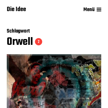
Die Idee
Menü
Schlagwort
Orwell
2