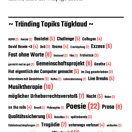
~ Tränding Topiks Tägklaud ~
Bastelei
(5)
Challenge
(5)
Collagen
(4)
ASMR
(2)
Avenia
(2)
Exzess
(6)
David Bowie <3
(4)
Drama
(4)
DnD
(3)
Erschöpfung
(2)
Fast ohne Worte
(8)
Frühstück
(3)
featured
(2)
Film
(2)
Gemeinschaftsprojekt
(8)
Goethe
(4)
garnicht mal so gut
(2)
Hat eigentlich der Computer gemacht
(5)
im Zug geschrieben
(3)
Line Breaks
(5)
Interviews mit Gesichtern
(3)
Kafka
(2)
Lebensberatung
(2)
Musiktherapie
(10)
möglicher Urheberrechtsverstoß
(7)
Nacht
(5)
Nolan
(2)
Poesie
(22)
Prosa
(8)
on the rails
(4)
Orwell
(2)
Philosophie
(2)
Qualitätssicherung
(6)
spätabends
(3)
Rebellion
(2)
Tragödie
(7)
unterwegs verfasst
(4)
Städtebeschimpfungen
(2)
verlaufen
(2)