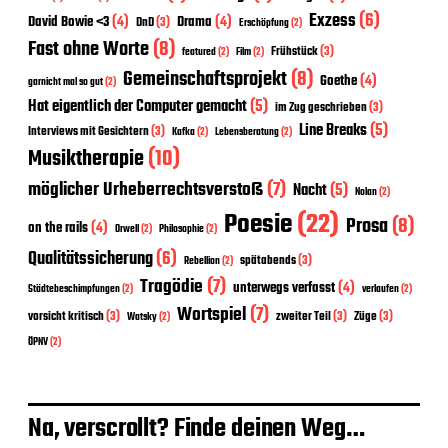
Exzess
(6)
David Bowie <3
(4)
Drama
(4)
DnD
(3)
Erschöpfung
(2)
Fast ohne Worte
(8)
Frühstück
(3)
featured
(2)
Film
(2)
Gemeinschaftsprojekt
(8)
Goethe
(4)
garnicht mal so gut
(2)
Hat eigentlich der Computer gemacht
(5)
im Zug geschrieben
(3)
Line Breaks
(5)
Interviews mit Gesichtern
(3)
Kafka
(2)
Lebensberatung
(2)
Musiktherapie
(10)
möglicher Urheberrechtsverstoß
(7)
Nacht
(5)
Nolan
(2)
Poesie
(22)
Prosa
(8)
on the rails
(4)
Orwell
(2)
Philosophie
(2)
Qualitätssicherung
(6)
spätabends
(3)
Rebellion
(2)
Tragödie
(7)
unterwegs verfasst
(4)
Städtebeschimpfungen
(2)
verlaufen
(2)
Wortspiel
(7)
vorsicht kritisch
(3)
zweiter Teil
(3)
Züge
(3)
Watsky
(2)
ÖPNV
(2)
Na, verscrollt? Finde deinen Weg…