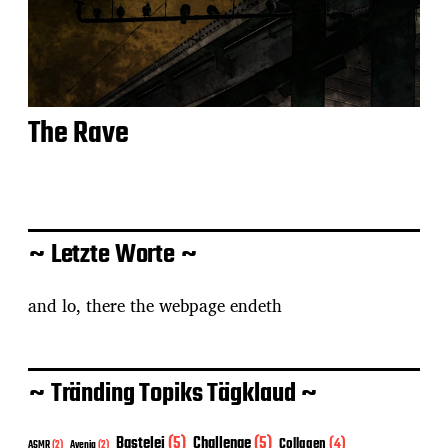
The Rave
~ Letzte Worte ~
and lo, there the webpage endeth
~ Tränding Topiks Tägklaud ~
Bastelei
(5)
Challenge
(5)
Collagen
(4)
ASMR
(2)
Avenia
(2)