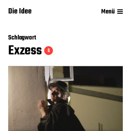
Die Idee
Menü
Schlagwort
Exzess
6