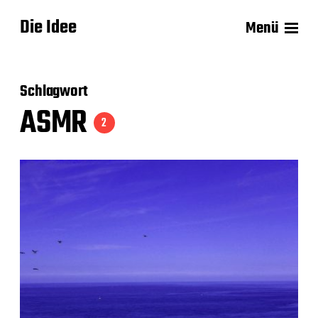
Die Idee
Menü
Schlagwort
ASMR
2