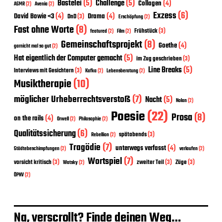
Bastelei
(5)
Challenge
(5)
Collagen
(4)
ASMR
(2)
Avenia
(2)
Exzess
(6)
David Bowie <3
(4)
Drama
(4)
DnD
(3)
Erschöpfung
(2)
Fast ohne Worte
(8)
Frühstück
(3)
featured
(2)
Film
(2)
Gemeinschaftsprojekt
(8)
Goethe
(4)
garnicht mal so gut
(2)
Hat eigentlich der Computer gemacht
(5)
im Zug geschrieben
(3)
Line Breaks
(5)
Interviews mit Gesichtern
(3)
Kafka
(2)
Lebensberatung
(2)
Musiktherapie
(10)
möglicher Urheberrechtsverstoß
(7)
Nacht
(5)
Nolan
(2)
Poesie
(22)
Prosa
(8)
on the rails
(4)
Orwell
(2)
Philosophie
(2)
Qualitätssicherung
(6)
spätabends
(3)
Rebellion
(2)
Tragödie
(7)
unterwegs verfasst
(4)
Städtebeschimpfungen
(2)
verlaufen
(2)
Wortspiel
(7)
vorsicht kritisch
(3)
zweiter Teil
(3)
Züge
(3)
Watsky
(2)
ÖPNV
(2)
Na, verscrollt? Finde deinen Weg…