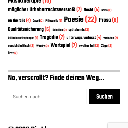
Musiktherapie
(10)
möglicher Urheberrechtsverstoß
(7)
Nacht
(5)
Nolan
(2)
Poesie
(22)
Prosa
(8)
on the rails
(4)
Orwell
(2)
Philosophie
(2)
Qualitätssicherung
(6)
spätabends
(3)
Rebellion
(2)
Tragödie
(7)
unterwegs verfasst
(4)
Städtebeschimpfungen
(2)
verlaufen
(2)
Wortspiel
(7)
vorsicht kritisch
(3)
zweiter Teil
(3)
Züge
(3)
Watsky
(2)
ÖPNV
(2)
Na, verscrollt? Finde deinen Weg…
Suchen