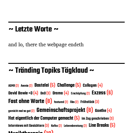
~ Letzte Worte ~
and lo, there the webpage endeth
~ Tränding Topiks Tägklaud ~
Bastelei
(5)
Challenge
(5)
Collagen
(4)
ASMR
(2)
Avenia
(2)
Exzess
(6)
David Bowie <3
(4)
Drama
(4)
DnD
(3)
Erschöpfung
(2)
Fast ohne Worte
(8)
Frühstück
(3)
featured
(2)
Film
(2)
Gemeinschaftsprojekt
(8)
Goethe
(4)
garnicht mal so gut
(2)
Hat eigentlich der Computer gemacht
(5)
im Zug geschrieben
(3)
Line Breaks
(5)
Interviews mit Gesichtern
(3)
Kafka
(2)
Lebensberatung
(2)