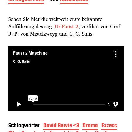
e
i
t
Sehen Sie hier die weltweit erste bekannte
r
Aufführung des sog.
Ur-Faust 2
, verfilmt von Graf
a
R. P. von Mistelzweyg und C. G. Salis.
g
s
d
a
t
u
m
Schlagwörter
David Bowie <3
Drama
Exzess