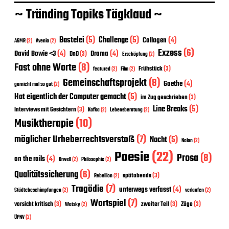
~ Tränding Topiks Tägklaud ~
Bastelei
(5)
Challenge
(5)
Collagen
(4)
ASMR
(2)
Avenia
(2)
Exzess
(6)
David Bowie <3
(4)
Drama
(4)
DnD
(3)
Erschöpfung
(2)
Fast ohne Worte
(8)
Frühstück
(3)
featured
(2)
Film
(2)
Gemeinschaftsprojekt
(8)
Goethe
(4)
garnicht mal so gut
(2)
Hat eigentlich der Computer gemacht
(5)
im Zug geschrieben
(3)
Line Breaks
(5)
Interviews mit Gesichtern
(3)
Kafka
(2)
Lebensberatung
(2)
Musiktherapie
(10)
möglicher Urheberrechtsverstoß
(7)
Nacht
(5)
Nolan
(2)
Poesie
(22)
Prosa
(8)
on the rails
(4)
Orwell
(2)
Philosophie
(2)
Qualitätssicherung
(6)
spätabends
(3)
Rebellion
(2)
Tragödie
(7)
unterwegs verfasst
(4)
Städtebeschimpfungen
(2)
verlaufen
(2)
Wortspiel
(7)
vorsicht kritisch
(3)
zweiter Teil
(3)
Züge
(3)
Watsky
(2)
ÖPNV
(2)