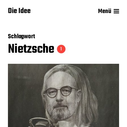
Die Idee
Menü
Schlagwort
Nietzsche
1