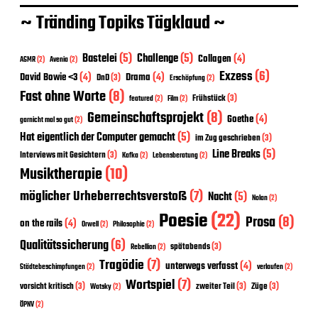
~ Tränding Topiks Tägklaud ~
Bastelei
(5)
Challenge
(5)
Collagen
(4)
ASMR
(2)
Avenia
(2)
Exzess
(6)
David Bowie <3
(4)
Drama
(4)
DnD
(3)
Erschöpfung
(2)
Fast ohne Worte
(8)
Frühstück
(3)
featured
(2)
Film
(2)
Gemeinschaftsprojekt
(8)
Goethe
(4)
garnicht mal so gut
(2)
Hat eigentlich der Computer gemacht
(5)
im Zug geschrieben
(3)
Line Breaks
(5)
Interviews mit Gesichtern
(3)
Kafka
(2)
Lebensberatung
(2)
Musiktherapie
(10)
möglicher Urheberrechtsverstoß
(7)
Nacht
(5)
Nolan
(2)
Poesie
(22)
Prosa
(8)
on the rails
(4)
Orwell
(2)
Philosophie
(2)
Qualitätssicherung
(6)
spätabends
(3)
Rebellion
(2)
Tragödie
(7)
unterwegs verfasst
(4)
Städtebeschimpfungen
(2)
verlaufen
(2)
Wortspiel
(7)
vorsicht kritisch
(3)
zweiter Teil
(3)
Züge
(3)
Watsky
(2)
ÖPNV
(2)