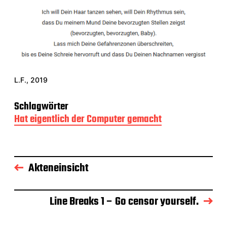
t
r
a
g
s
d
a
t
L.F., 2019
u
m
Schlagwörter
Hat eigentlich der Computer gemacht
Akteneinsicht
Line Breaks 1 – Go censor yourself.