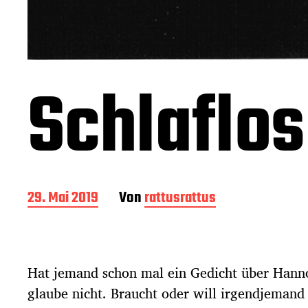
Schlaflos
B
29. Mai 2019
Von
rattusrattus
e
i
t
r
Hat jemand schon mal ein Gedicht über Hann
a
g
glaube nicht. Braucht oder will irgendjemand
s