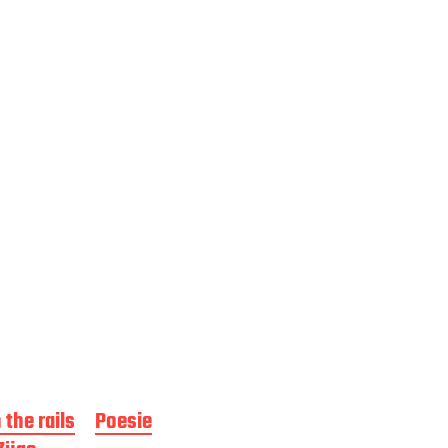
 the rails
Poesie